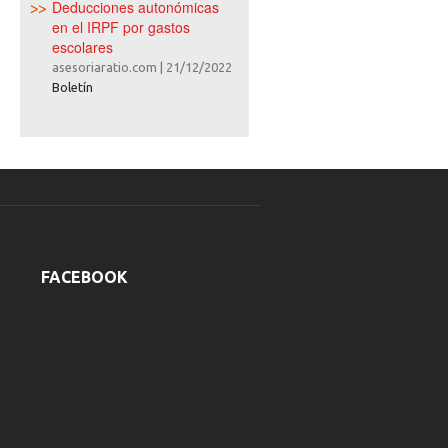
Deducciones autonómicas
en el IRPF por gastos
escolares
asesoriaratio.com
|
21/12/2022
Boletín
FACEBOOK