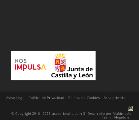
-
-
-
Aviso Legal
Política de Privacidad
Política de Cookies
Área privada
© Copyright 2016 - 2026. asesoriaratio.com ®. Desarrollo por
Multimedia
Team
- Alojado en