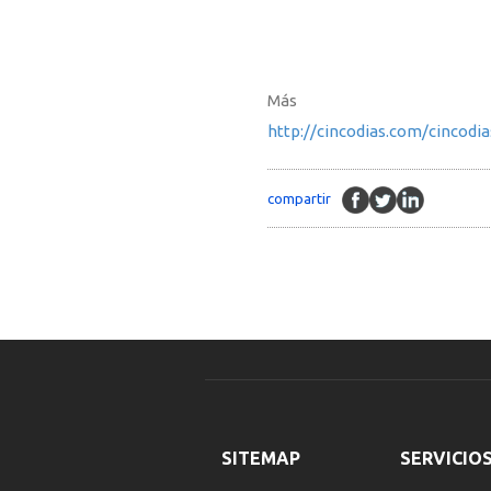
Más in
http://cincodias.com/cincod
compartir
SITEMAP
SERVICIO