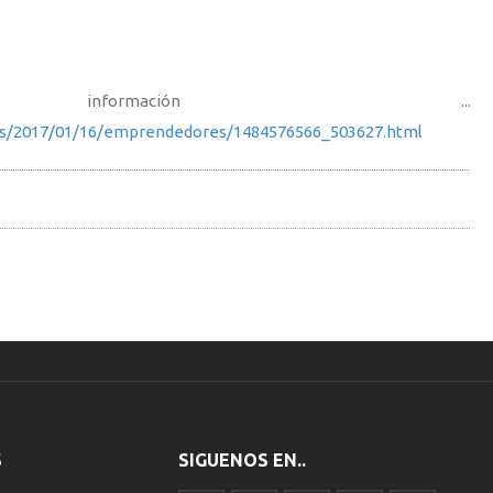
formación ...
ias/2017/01/16/emprendedores/1484576566_503627.html
S
SIGUENOS EN..