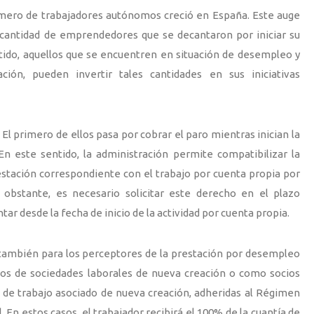
úmero de trabajadores autónomos creció en España. Este auge
a cantidad de emprendedores que se decantaron por iniciar su
tido, aquellos que se encuentren en situación de desempleo y
ción, pueden invertir tales cantidades en sus iniciativas
El primero de ellos pasa por cobrar el paro mientras inician la
n este sentido, la administración permite compatibilizar la
stación correspondiente con el trabajo por cuenta propia por
obstante, es necesario solicitar este derecho en el plazo
tar desde la fecha de inicio de la actividad por cuenta propia.
a también para los perceptores de la prestación por desempleo
os de sociedades laborales de nueva creación o como socios
 de trabajo asociado de nueva creación, adheridas al Régimen
l. En estos casos, el trabajador recibirá el 100% de la cuantía de