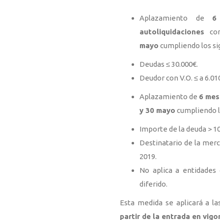
Aplazamiento de
6
autoliquidaciones
con
mayo
cumpliendo los sig
Deudas ≤ 30.000€.
Deudor con V.O. ≤ a 6.010
Aplazamiento de
6 mes
y 30 mayo
cumpliendo lo
Importe de la deuda > 10
Destinatario de la merc
2019.
No aplica a entidades
diferido.
Esta medida se aplicará a l
partir de la entrada en vigo